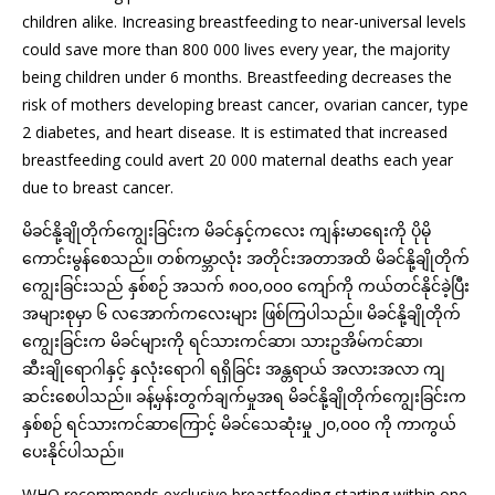
children alike. Increasing breastfeeding to near-universal levels
could save more than 800 000 lives every year, the majority
being children under 6 months. Breastfeeding decreases the
risk of mothers developing breast cancer, ovarian cancer, type
2 diabetes, and heart disease. It is estimated that increased
breastfeeding could avert 20 000 maternal deaths each year
due to breast cancer.
မိခင်နို့ချိုတိုက်ကျွေးခြင်းက မိခင်နှင့်ကလေး ကျန်းမာရေးကို ပိုမို
ကောင်းမွန်စေသည်။ တစ်ကမ္ဘာလုံး အတိုင်းအတာအထိ မိခင်နို့ချိုတိုက်
ကျွေးခြင်းသည် နှစ်စဉ် အသက် ၈၀၀,၀၀၀ ကျော်ကို ကယ်တင်နိုင်ခဲ့ပြီး
အများစုမှာ ၆ လအောက်ကလေးများ ဖြစ်ကြပါသည်။ မိခင်နို့ချိုတိုက်
ကျွေးခြင်းက မိခင်များကို ရင်သားကင်ဆာ၊ သားဥအိမ်ကင်ဆာ၊
ဆီးချိုရောဂါနှင့် နှလုံးရောဂါ ရရှိခြင်း အန္တရာယ် အလားအလာ ကျ
ဆင်းစေပါသည်။ ခန့်မှန်းတွက်ချက်မှုအရ မိခင်နို့ချိုတိုက်ကျွေးခြင်းက
နှစ်စဉ် ရင်သားကင်ဆာကြောင့် မိခင်သေဆုံးမှု ၂၀,၀၀၀ ကို ကာကွယ်
ပေးနိုင်ပါသည်။
WHO recommends exclusive breastfeeding starting within one