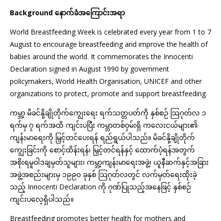
Background နောက်ခံအကြောင်းအရာ
World Breastfeeding Week is celebrated every year from 1 to 7
August to encourage breastfeeding and improve the health of
babies around the world. It commemorates the Innocenti
Declaration signed in August 1990 by government
policymakers, World Health Organisation, UNICEF and other
organizations to protect, promote and support breastfeeding.
ကမ္ဘာ့ မိခင်နို့ချိုတိုက်ကျွေးရေး ရက်သတ္တပတ်ကို နှစ်စဉ် သြဂုတ်လ ၁
ရက်မှ ၇ ရက်အထိ ကျင်းပပြီး ကမ္ဘာတစ်ဝှမ်းရှိ ကလေးငယ်များ၏
ကျန်းမာရေးကို မြှင့်တင်ပေးရန် ရည်ရွယ်ပါသည်။ မိခင်နို့ချိုတိုက်
ကျွေးခြင်းကို စောင့်ထိန်းရန်၊ မြှင့်တင်ရန်နှင့် ထောက်ပံ့ရန်အတွက်
အစိုးရမူဝါဒချမှတ်သူများ၊ ကမ္ဘာ့ကျန်းမာရေးအဖွဲ့၊ ယူနီဆက်နှင့်အခြား
အဖွဲ့အစည်းများမှ ၁၉၉၀ ခုနှစ် သြဂုတ်လတွင် လက်မှတ်ရေးထိုးခဲ့
သည့် Innocenti Declaration ကို ဂုဏ်ပြုသည့်အနေဖြင့် နှစ်စဉ်
ကျင်းပလေ့ရှိပါသည်။
Breastfeeding promotes better health for mothers and