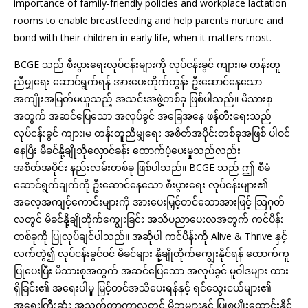
importance of family-friendly policies and workplace lactation
rooms to enable breastfeeding and help parents nurture and
bond with their children in early life, when it matters most.
BCGE သည် စီးပွားရေးလုပ်ငန်းများကို လုပ်ငန်းခွင် ကျား၊မ တန်းတူ
ညီမျှရေး ဆောင်ရွက်ရန် အားပေးတိုက်တွန်း ဦးဆောင်နေသော
အကျိုးအမြတ်မယူသည့် အသင်းအဖွဲ့တစ်ခု ဖြစ်ပါသည်။ မိသားစု
အတွက် အဆင်ပြေသော အလုပ်ခွင် အခြေအနေ ဖန်တီးရေးသည်
လုပ်ငန်းခွင် ကျား၊မ တန်းတူညီမျှရေး အစိတ်အပိုင်းတစ်ခုအဖြစ် ပါဝင်
နေပြီး မိခင်နို့ချိုသိုလှောင်ခန်း ထောက်ပံ့ပေးမှုသည်လည်း
အစိတ်အပိုင်း နည်းလမ်းတစ်ခု ဖြစ်ပါသည်။ BCGE သည် ဤ စီမံ
ဆောင်ရွက်ချက်ကို ဦးဆောင်နေသော စီးပွားရေး လုပ်ငန်းများ၏
အလေ့အကျင့်ကောင်းများကို အားပေးမြှင့်တင်သောအားဖြင့် သြဂုတ်
လတွင် မိခင်နို့ချိုတိုက်ကျွေးခြင်း အသိပညာပေးလအတွက် ကင်ပိန်း
တစ်ခုကို ပြုလုပ်ချင်ပါသည်။ အဆိုပါ ကင်ပိန်းကို Alive & Thrive နှင့်
လက်တွဲ၍ လုပ်ငန်းခွင်ဝင် မိခင်များ နို့ချိုတိုက်ကျွေးနိုင်ရန် ထောက်ကူ
ပြုပေးပြီး မိသားစုအတွက် အဆင်ပြေသော အလုပ်ခွင် မူဝါဒများ ထား
ရှိခြင်း၏ အရေးပါမှု မြှင့်တင်အသိပေးရန်နှင့် ရင်သွေးငယ်များ၏
အရေးကြီးဆုံး အသက်တာကာလတွင် မိဘများနှင့် ပြုစုပျိုးထောင်းနိုင်