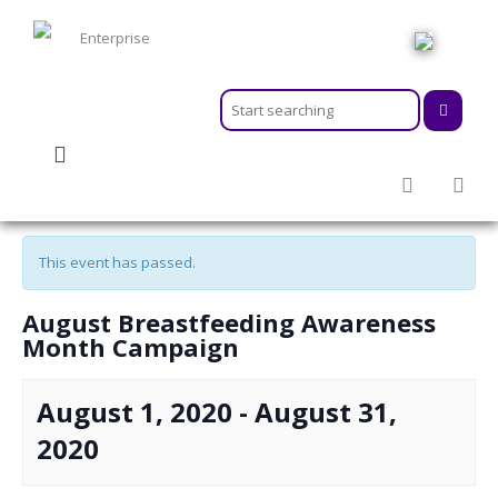
HOME
ABOUT
MEMBERSHIPS
« All Events
SERVICES
ACTIVITIES & EVENTS
This event has passed.
PROGRAMS
INFORMATION HUB
August Breastfeeding Awareness
NEWSROOM
Month Campaign
CAREER
GEARS
August 1, 2020
-
August 31,
2020